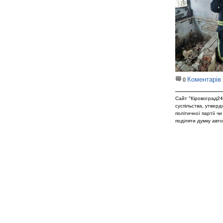
Коментарів
0
Сайт "Кіровоград24
суспільства, утвер
політичної партії ч
поділяти думку авто