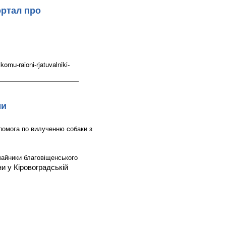
ортал про
mu-raioni-rjatuvalniki-
ми
помога по вилученню собаки з
чайники благовіщенського
 у Кіровоградській