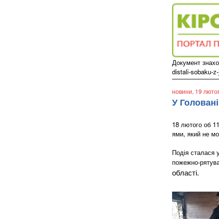
Документ знаход
distali-sobaku-z
новини
, 19 люто
У Голован
18 лютого об 1
ями, який не м
Подія сталася 
пожежно-рятува
області.