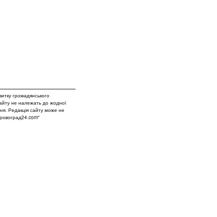
витку громадянського
сайту не належать до жодної
вня. Редакція сайту може не
Кіровоград24.com"