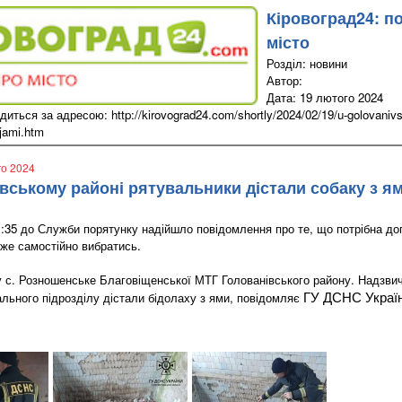
Кіровоград24: п
місто
Розділ: новини
Автор:
Дата: 19 лютого 2024
иться за адресою: http://kirovograd24.com/shortly/2024/02/19/u-golovanivsko
-jami.htm
го 2024
івському районі рятувальники дістали собаку з я
1:35 до Служби порятунку надійшло повідомлення про те, що потрібна до
оже самостійно вибратись.
у с. Розношенське Благовіщенської МТГ Голованівського району. Надзви
льного підрозділу дістали бідолаху з ями, повідомляє
ГУ ДСНС України