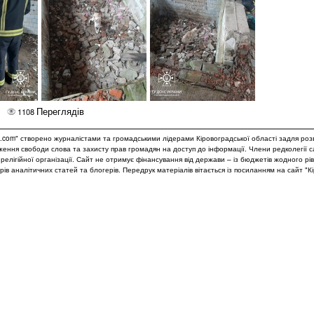
Переглядів
1108
.com" створено журналістами та громадськими лідерами Кіровоградської області задля роз
дження свободи слова та захисту прав громадян на доступ до інформації. Члени редколегії 
и релігійної організації. Сайт не отримує фінансування від держави – із бюджетів жодного рі
рів аналітичних статей та блогерів. Передрук матеріалів вітається із посиланням на сайт "