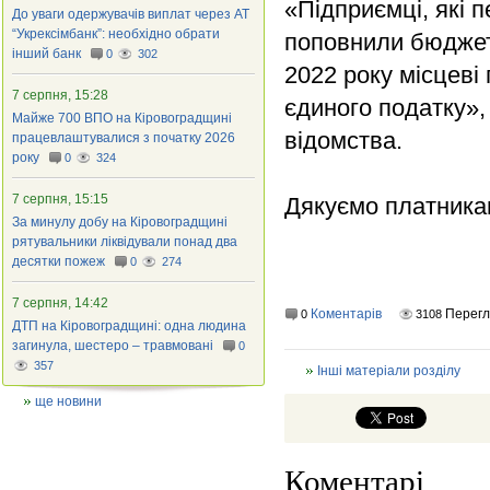
«Підприємці, які 
До уваги одержувачів виплат через АТ
“Укрексімбанк”: необхідно обрати
поповнили бюджети
інший банк
0
302
2022 року місцеві
7 серпня, 15:28
єдиного податку»,
Майже 700 ВПО на Кіровоградщині
відомства.
працевлаштувалися з початку 2026
року
0
324
7 серпня, 15:15
Дякуємо платникам
За минулу добу на Кіровоградщині
рятувальники ліквідували понад два
десятки пожеж
0
274
7 серпня, 14:42
Коментарів
Перегл
0
3108
ДТП на Кіровоградщині: одна людина
загинула, шестеро – травмовані
0
357
Інші матеріали розділу
ще новини
Коментарі