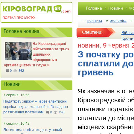
Головна
Новини
Фо
політика
економіка
Головна новина
Військ
Кропи
На Кіровоградщині
новини
, 9 червня 
військового та трьох
З початку р
цивільних
підозрюють в
сплатили до
організації втеч зі служби
гривень
0
362
Новини
Як зазначив в.о. 
7 серпня, 16:56
Кіровоградській о
Податкову знижку – через електронні
сервіси: під час «гарячої лінії» надано
платники податків
роз'яснення платникам
0
290
сплатили до місце
7 серпня, 16:42
місцевих скарбниц
Як система освіти входить у новий