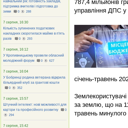
787,4 мільйонів г
навчальний рік: готовність закладів,
підтримка вчителів і підготовка до
управління ДПС у 
зими
0
288
7 серпня, 16:30
Кількість зупинених податкових
накладних скоротилася майже в п'ять
разів
0
293
7 серпня, 16:12
У Кропивницькому провели обласний
молодіжний форум
0
627
7 серпня, 16:04
У Бобринці родина ветерана відкрила
січень-травень 20
більярдний клуб за грантові кошти
0
352
Землекористувачі
7 серпня, 15:57
за землю, що на 11
Штучний інтелект: нові можливості для
кар’єри та професійного розвитку
0
травень минулого 
294
7 серпня, 15:42