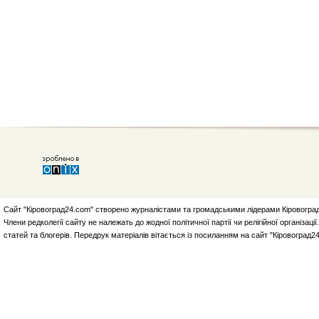
Сайт "Кіровоград24.com" створено журналістами та громадськими лідерами Кіровоград
Члени редколегії сайту не належать до жодної політичної партії чи релігійної організа
статей та блогерів. Передрук матеріалів вітається із посиланням на сайт "Кіровоград2