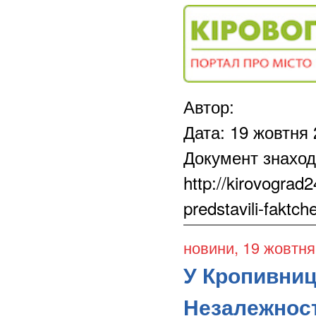
Автор:
Дата: 19 жовтня
Документ знаход
http://kirovograd
predstavili-faktch
новини
, 19 жовтн
У Кропивниц
Незалежност