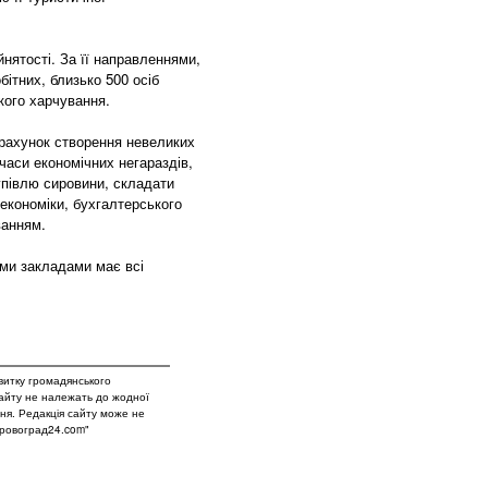
нятості. За її направленнями,
бітних, близько 500 осіб
кого харчування.
рахунок створення невеликих
часи економічних негараздів,
купівлю сировини, складати
 економіки, бухгалтерського
уванням.
ими закладами має всі
витку громадянського
сайту не належать до жодної
вня. Редакція сайту може не
Кіровоград24.com"