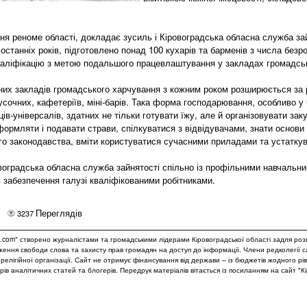
ня реноме області, докладає зусиль і Кіровоградська обласна служба зай
останніх років, підготовлено понад 100 кухарів та барменів з числа безро
аліфікацію з метою подальшого працевлаштування у закладах громадсь
их закладів громадського харчування з кожним роком розширюється за 
сочних, кафетеріїв, міні-барів. Така форма господарювання, особливо у 
ів-універсалів, здатних не тільки готувати їжу, але й організовувати за
формляти і подавати страви, спілкуватися з відвідувачами, знати основи
ого законодавства, вміти користуватися сучасними приладами та устатк
ровоградська обласна служба зайнятості спільно із профільними навчальн
 забезпечення галузі кваліфікованими робітниками.
Переглядів
3237
.com" створено журналістами та громадськими лідерами Кіровоградської області задля роз
дження свободи слова та захисту прав громадян на доступ до інформації. Члени редколегії 
и релігійної організації. Сайт не отримує фінансування від держави – із бюджетів жодного рі
рів аналітичних статей та блогерів. Передрук матеріалів вітається із посиланням на сайт "