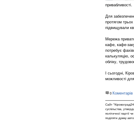
привабливості.
Для забезпечен
протягом трьох 
підвищували кв
Мережа приватн
кафе, кафе-заку
потребує фахівц
калькуляцію, о
обліку, трудов
І сьогодні, Кі
можливості для
Коментарів
0
Сайт "Кіровоград24
суспільства, утвер
політичної партії ч
поділяти думку авто