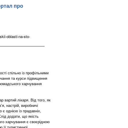
ортал про
ii-oblasti-na-sto-
ості спільно із профільними
чання та курси підвищення
громадського харчування
р вартий лікаря. Від того, як
'я, настрій, виробничі
 є однією із прадавніх,
лід додати, що якість
ого харчування є своєрідною
ю її туристичної