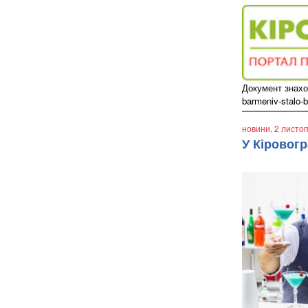
Документ знаход
barmeniv-stalo-b
новини
, 2 листо
У Кіровогр