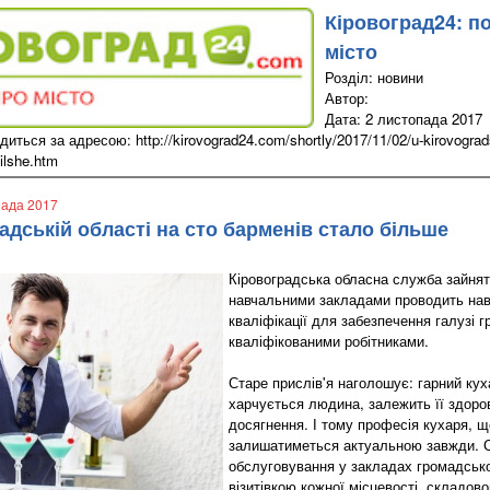
Кіровоград24: п
місто
Розділ: новини
Автор:
Дата: 2 листопада 2017
иться за адресою: http://kirovograd24.com/shortly/2017/11/02/u-kirovogradsk
ilshe.htm
пада 2017
адській області на сто барменів стало більше
Кіровоградська обласна служба зайнят
навчальними закладами проводить нав
кваліфікації для забезпечення галузі 
кваліфікованими робітниками.
Старе прислів'я наголошує: гарний куха
харчується людина, залежить її здоров
досягнення. І тому професія кухаря, що
залишатиметься актуальною завжди. С
обслуговування у закладах громадськ
візитівкою кожної місцевості, складово