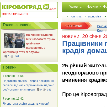
Головна
Новини
Фо
політика
економіка
Головна новина
Військ
Кропи
На Кіровоградщині
новини
, 20 січня 
військового та трьох
Працівники 
цивільних
підозрюють в
крадія дома
організації втеч зі служби
0
469
25
-
річний житель
Новини
неодноразово при
7 серпня, 16:56
вчинення крадіж
Податкову знижку – через електронні
сервіси: під час «гарячої лінії» надано
роз'яснення платникам
0
381
Про це Кіровоград
7 серпня, 16:42
Як система освіти входить у новий