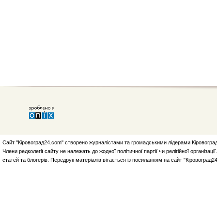
Сайт "Кіровоград24.com" створено журналістами та громадськими лідерами Кіровоград
Члени редколегії сайту не належать до жодної політичної партії чи релігійної організа
статей та блогерів. Передрук матеріалів вітається із посиланням на сайт "Кіровоград2