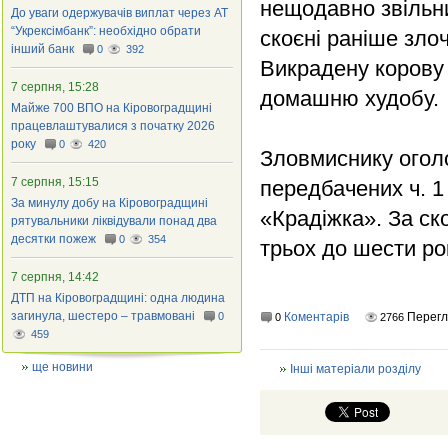
нещодавно звільни
До уваги одержувачів виплат через АТ
“Укрексімбанк”: необхідно обрати
скоєні раніше зло
інший банк
0
392
Викрадену корову 
7 серпня, 15:28
домашню худобу.
Майже 700 ВПО на Кіровоградщині
працевлаштувалися з початку 2026
року
0
420
Зловмиснику оголо
7 серпня, 15:15
передбачених ч. 1 
За минулу добу на Кіровоградщині
«Крадіжка». За ск
рятувальники ліквідували понад два
десятки пожеж
0
354
трьох до шести рок
7 серпня, 14:42
ДТП на Кіровоградщині: одна людина
загинула, шестеро – травмовані
0
Коментарів
Перегл
0
2766
459
ще новини
Інші матеріали розділу