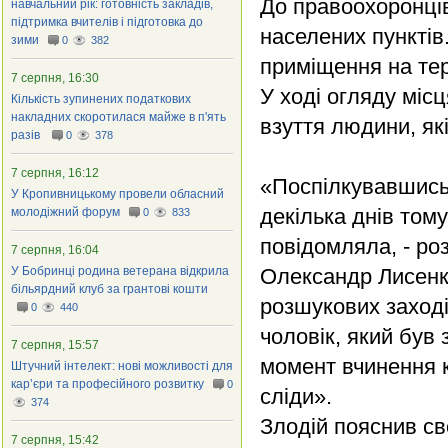
До правоохоронців
навчальний рік: готовність закладів,
підтримка вчителів і підготовка до
населених пунктів
зими
0
382
приміщення на тер
7 серпня, 16:30
У ході огляду місц
Кількість зупинених податкових
накладних скоротилася майже в п'ять
взуття людини, як
разів
0
378
7 серпня, 16:12
«Поспілкувавшись 
У Кропивницькому провели обласний
декілька днів тому
молодіжний форум
0
833
повідомляла, - роз
7 серпня, 16:04
У Бобринці родина ветерана відкрила
Олександр Лисенко
більярдний клуб за грантові кошти
розшукових заході
0
440
чоловік, який був
7 серпня, 15:57
момент вчинення к
Штучний інтелект: нові можливості для
кар’єри та професійного розвитку
0
сліди».
374
Злодій пояснив св
7 серпня, 15:42