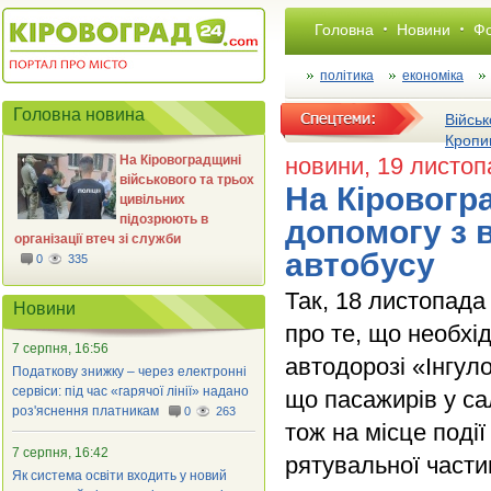
Головна
Новини
Фо
політика
економіка
Головна новина
Військ
Кропи
На Кіровоградщині
новини
, 19 листо
військового та трьох
На Кіровогр
цивільних
підозрюють в
допомогу з 
організації втеч зі служби
автобусу
0
335
Так, 18 листопад
Новини
про те, що необхі
7 серпня, 16:56
автодорозі «Інгул
Податкову знижку – через електронні
сервіси: під час «гарячої лінії» надано
що пасажирів у са
роз'яснення платникам
0
263
тож на місце поді
7 серпня, 16:42
рятувальної част
Як система освіти входить у новий