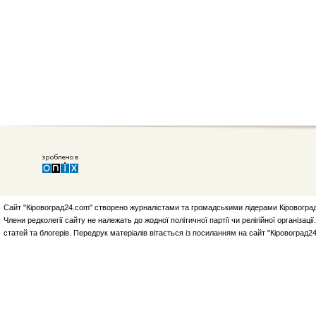
Сайт "Кіровоград24.com" створено журналістами та громадськими лідерами Кіровоград
Члени редколегії сайту не належать до жодної політичної партії чи релігійної організа
статей та блогерів. Передрук матеріалів вітається із посиланням на сайт "Кіровоград2