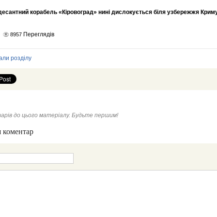
десантний корабель «Кіровоград» нині дислокується біля узбережжя Криму
Переглядів
8957
али розділу
арів до цього матеріалу. Будьте першим!
 коментар