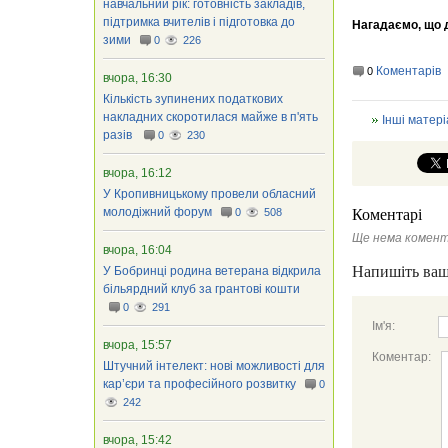
навчальний рік: готовність закладів,
підтримка вчителів і підготовка до
Нагадаємо, що 
зими
0
226
Коментарів
0
вчора, 16:30
Кількість зупинених податкових
накладних скоротилася майже в п'ять
Інші матері
разів
0
230
вчора, 16:12
У Кропивницькому провели обласний
молодіжний форум
0
508
Коментарі
Ще нема комент
вчора, 16:04
Напишіть ваш
У Бобринці родина ветерана відкрила
більярдний клуб за грантові кошти
0
291
Ім'я:
вчора, 15:57
Коментар:
Штучний інтелект: нові можливості для
кар’єри та професійного розвитку
0
242
вчора, 15:42