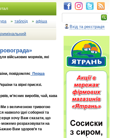
ртал
тура
таблоїд
афіша
Вхід та реєстрація
Кримінальний
іровограда»
ля військових моряків, які
аїни, повідомляє
Перша
раїни та вірні присязі.
вів, м’ясних виробів, чай, кава
">«Ми з величезною тривогою
я навколо ідеї соборної та
 серця хочу Вам сказати, що
що можемо розраховувати на
 Бажаю Вам здоров’я та