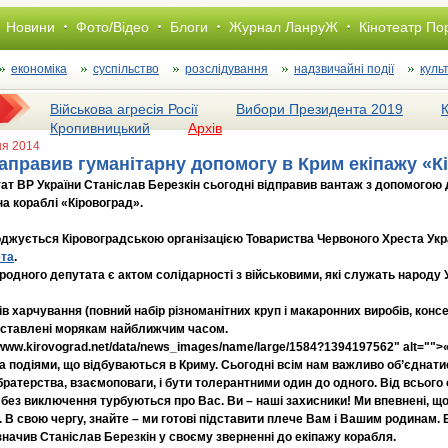
Новини
Фото/Відео
Блоги
Журнал ЛанруЖ
Кінотеатр По
економіка
суспільство
розслiдування
надзвичайні події
куль
Військова агресія Росії
Вибори Президента 2019
Кропивницький
Архів
ня 2014
направив гуманітарну допомогу в Крим екіпажу «К
т ВР України Станіслав Березкін сьогодні відправив вантаж з допомогою д
а кораблі «Кіровоград».
джується Кіровоградською організацією Товариства Червоного Хреста Укр
ета
.
родного депутата є актом солідарності з військовими, які служать народу Ук
ів харчування (повний набір різноманітних круп і макаронних виробів, консер
доставлені морякам найближчим часом.
//www.kirovograd.net/data/news_images/name/large/1584?1394197562" alt="
а подіями, що відбуваються в Криму. Сьогодні всім нам важливо об’єднатис
 братерства, взаємоповаги, і бути толерантними один до одного. Від всього
і без виключення турбуються про Вас. Ви – наші захисники! Ми впевнені, 
 В свою чергу, знайте – ми готові підставити плече Вам і Вашим родинам.
значив Станіслав Березкін у своєму зверненні до екіпажу корабля.