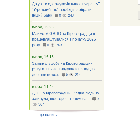
До уваги одержувачів виплат через АТ
“Укрексімбанк”: необхідно обрати
інший банк
0
248
вчора, 15:28
Майже 700 ВПО на Кіровоградщині
працевлаштувалися з початку 2026
року
0
263
вчора, 15:15
За минулу добу на Кіровоградщині
рятувальники ліквідували понад два
десятки пожеж
0
214
вчора, 14:42
ДТП на Кіровоградщині: одна людина
загинула, шестеро – травмовані
0
307
ще новини