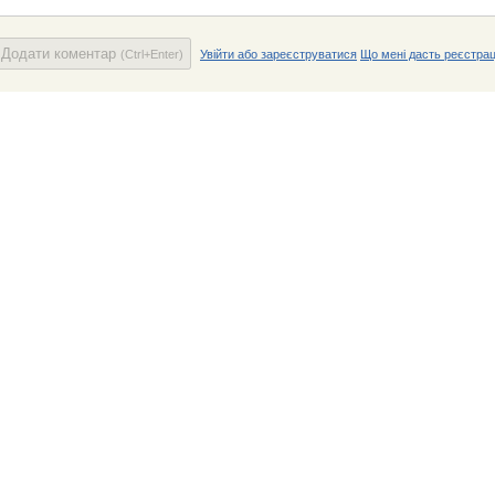
Додати коментар
(Ctrl+Enter)
Увійти або зареєструватися
Що мені дасть реєстрац