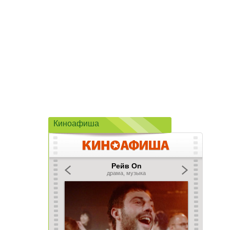
Киноафиша