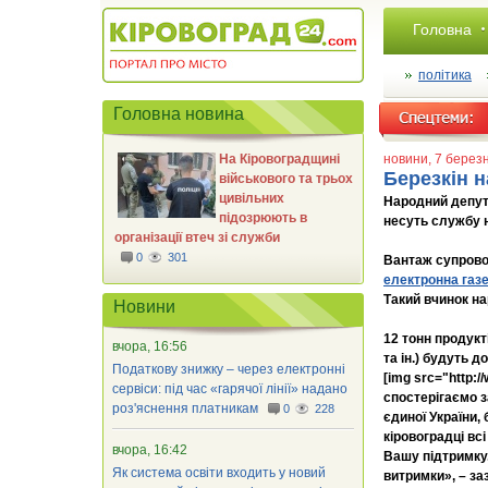
Головна
політика
Головна новина
На Кіровоградщині
новини
, 7 берез
Березкін 
військового та трьох
цивільних
Народний депута
підозрюють в
несуть службу н
організації втеч зі служби
0
301
Вантаж супрово
електронна газ
Такий вчинок на
Новини
12 тонн продукт
вчора, 16:56
та ін.) будуть 
Податкову знижку – через електронні
[img src="http:
сервіси: під час «гарячої лінії» надано
спостерігаємо з
роз'яснення платникам
0
228
єдиної України,
кіровоградці вс
вчора, 16:42
Вашу підтримку.
Як система освіти входить у новий
витримки», – за