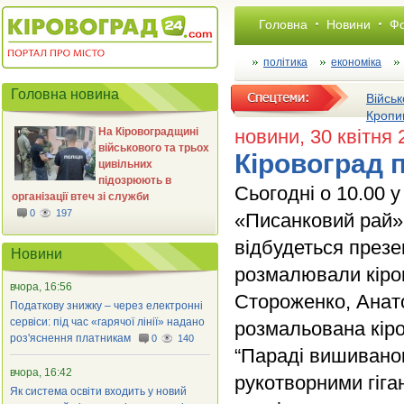
Головна
Новини
Фо
політика
економіка
Головна новина
Військ
Кропи
На Кіровоградщині
новини
, 30 квітня
військового та трьох
Кіровоград 
цивільних
підозрюють в
Сьогодні о 10.00 
організації втеч зі служби
0
197
«Писанковий рай».
відбудеться презе
Новини
розмалювали кіров
вчора, 16:56
Стороженко, Анато
Податкову знижку – через електронні
сервіси: під час «гарячої лінії» надано
розмальована кір
роз'яснення платникам
0
140
“Параді вишиванок
вчора, 16:42
рукотворними гіга
Як система освіти входить у новий