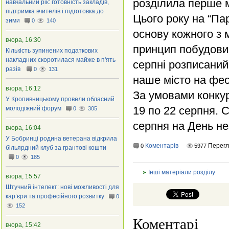
розділила перше м
навчальний рік: готовність закладів,
підтримка вчителів і підготовка до
Цього року на “Па
зими
0
140
основу кожного з 
вчора, 16:30
принцип побудови 
Кількість зупинених податкових
накладних скоротилася майже в п'ять
серпні розписаний
разів
0
131
наше місто на фес
вчора, 16:12
За умовами конкур
У Кропивницькому провели обласний
19 по 22 серпня. 
молодіжний форум
0
305
серпня на День не
вчора, 16:04
У Бобринці родина ветерана відкрила
Коментарів
Перегл
0
5977
більярдний клуб за грантові кошти
0
185
Інші матеріали розділу
вчора, 15:57
Штучний інтелект: нові можливості для
кар’єри та професійного розвитку
0
152
Коментарі
вчора, 15:42