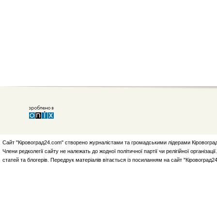
Сайт "Кіровоград24.com" створено журналістами та громадськими лідерами Кіровоград
Члени редколегії сайту не належать до жодної політичної партії чи релігійної організа
статей та блогерів. Передрук матеріалів вітається із посиланням на сайт "Кіровоград2