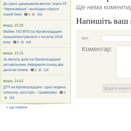
До уваги одержувачів виплат через АТ
Ще нема коментар
“Укрексімбанк”: необхідно обрати
інший банк
0
160
Напишіть ваш 
вчора, 15:28
Майже 700 ВПО на Кіровоградщині
працевлаштувалися з початку 2026
Ім'я:
року
0
168
Коментар:
вчора, 15:15
За минулу добу на Кіровоградщині
рятувальники ліквідували понад два
десятки пожеж
0
128
вчора, 14:42
ДТП на Кіровоградщині: одна людина
Додати комен
загинула, шестеро – травмовані
0
192
ще новини