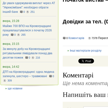
До уваги одержувачів виплат через АТ
“Укрексімбанк”: необхідно обрати
інший банк
0
251
Довідки за тел. (0
вчора, 15:28
Майже 700 ВПО на Кіровоградщині
працевлаштувалися з початку 2026
року
0
265
Коментарів
Перегл
0
7378
вчора, 15:15
За минулу добу на Кіровоградщині
Інші матеріали розділу
рятувальники ліквідували понад два
десятки пожеж
0
216
вчора, 14:42
ДТП на Кіровоградщині: одна людина
Коментарі
загинула, шестеро – травмовані
0
309
Ще нема коментар
ще новини
Напишіть ваш 