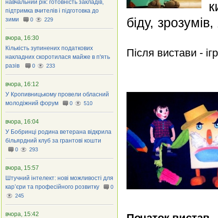
навчальний рік: готовність закладів,
к
підтримка вчителів і підготовка до
біду, зрозумів
зими
0
229
вчора, 16:30
Кількість зупинених податкових
Після вистави - іг
накладних скоротилася майже в п'ять
разів
0
233
вчора, 16:12
У Кропивницькому провели обласний
молодіжний форум
0
510
вчора, 16:04
У Бобринці родина ветерана відкрила
більярдний клуб за грантові кошти
0
293
вчора, 15:57
Штучний інтелект: нові можливості для
кар’єри та професійного розвитку
0
245
вчора, 15:42
Початок вистав – 