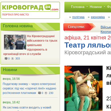
Головна
Новини
Фо
політика
економіка
Головна новина
Військ
Кропи
На Кіровоградщині
афіша
, 21 квітня 
військового та трьох
Театр ляльо
цивільних
підозрюють в
Кіровоградський а
організації втеч зі служби
0
303
К
Новини
л
вчора, 16:56
в
Податкову знижку – через електронні
сервіси: під час «гарячої лінії» надано
роз'яснення платникам
0
230
2
вчора, 16:42
к
Як система освіти входить у новий