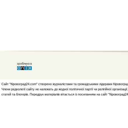
Сайт "Кіровоград24.com" створено журналістами та громадськими лідерами Кіровоград
Члени редколегії сайту не належать до жодної політичної партії чи релігійної організа
статей та блогерів. Передрук матеріалів вітається із посиланням на сайт "Кіровоград2