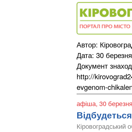
Автор: Кіровогр
Дата: 30 березн
Документ знаход
http://kirovograd
evgenom-chikale
афіша
, 30 березн
Відбудеться
Кіровоградський 