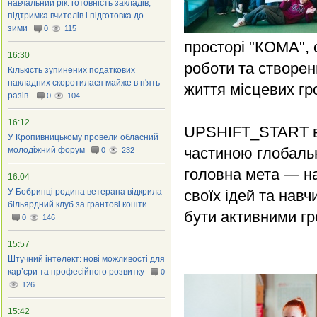
навчальний рік: готовність закладів,
підтримка вчителів і підготовка до
зими
0
115
просторі "КОМА", 
16:30
роботи та створен
Кількість зупинених податкових
накладних скоротилася майже в п'ять
життя місцевих гр
разів
0
104
16:12
UPSHIFT_START ві
У Кропивницькому провели обласний
частиною глобальн
молодіжний форум
0
232
головна мета — на
16:04
У Бобринці родина ветерана відкрила
своїх ідей та навч
більярдний клуб за грантові кошти
бути активними г
0
146
15:57
Штучний інтелект: нові можливості для
кар’єри та професійного розвитку
0
126
15:42