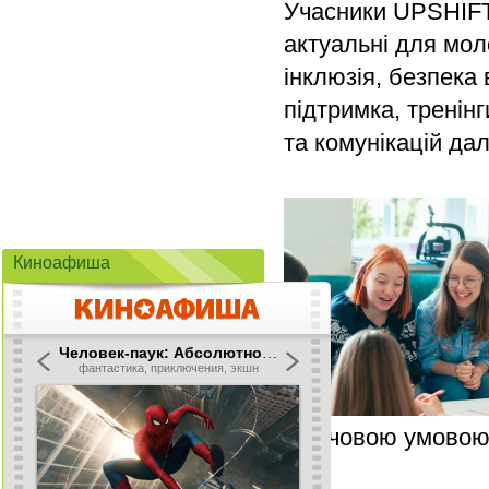
Учасники UPSHIF
актуальні для мол
інклюзія, безпека 
підтримка, тренін
та комунікацій дал
Киноафиша
ключовою умовою д