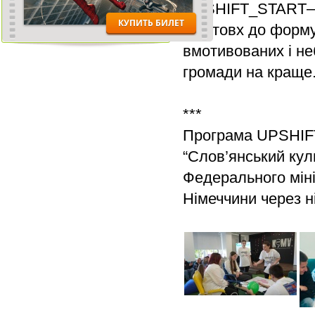
UPSHIFT_START— це
поштовх до форму
вмотивованих і не
громади на краще
***
Програма UPSHIFT
“Слов’янський кул
Федерального міні
Німеччини через н