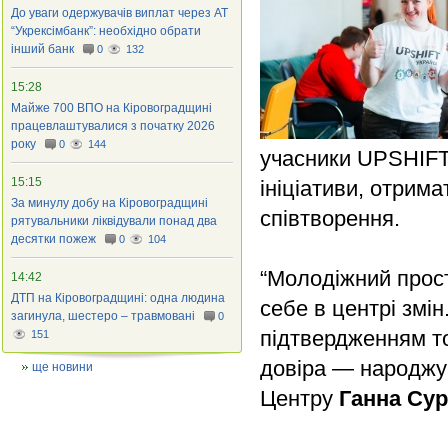
До уваги одержувачів виплат через АТ
“Укрексімбанк”: необхідно обрати
інший банк
0
132
15:28
Майже 700 ВПО на Кіровоградщині
працевлаштувалися з початку 2026
року
0
144
учасники UPSHIFT
15:15
ініціативи, отрим
За минулу добу на Кіровоградщині
співтворення.
рятувальники ліквідували понад два
десятки пожеж
0
104
“Молодіжний прос
14:42
ДТП на Кіровоградщині: одна людина
себе в центрі зм
загинула, шестеро – травмовані
0
підтвердженням то
151
довіра — народжу
ще новини
Центру
Ганна Сур