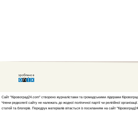
Сайт "Кіровоград24.com" створено журналістами та громадськими лідерами Кіровоград
Члени редколегії сайту не належать до жодної політичної партії чи релігійної організа
статей та блогерів. Передрук матеріалів вітається із посиланням на сайт "Кіровоград2