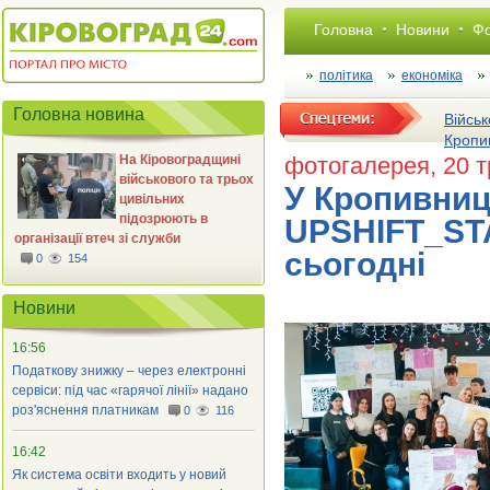
Головна
Новини
Фо
політика
економіка
Головна новина
Військ
Кропи
На Кіровоградщині
фотогалерея
, 20 
військового та трьох
У Кропивниц
цивільних
підозрюють в
UPSHIFT_STA
організації втеч зі служби
сьогодні
0
154
Новини
16:56
Податкову знижку – через електронні
сервіси: під час «гарячої лінії» надано
роз'яснення платникам
0
116
16:42
Як система освіти входить у новий