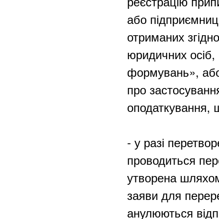
реєстрацію прип
або підприємниць
отриманих згідн
юридичних осіб, 
формувань», або
про застосуванн
оподаткування, 
- у разі перетво
проводиться пер
утворена шляхом
заяви для перере
анулюються відпо