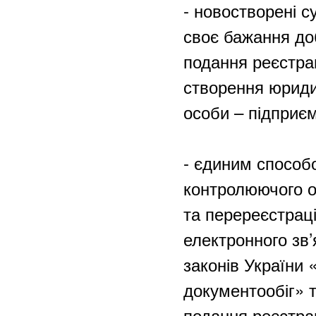
- новостворені 
своє бажання до
подання реєстрац
створення юриди
особи – підприє
- єдиним способ
контролюючого ор
та перереєстраці
електронного зв
законів України
документообіг» т
подання реєстра