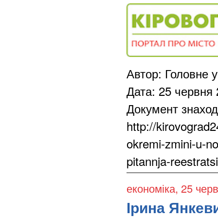
Автор: Головне у
Дата: 25 червня
Документ знаход
http://kirovograd
okremi-zmini-u-n
pitannja-reestrats
економіка
, 25 чер
Ірина Янкеви