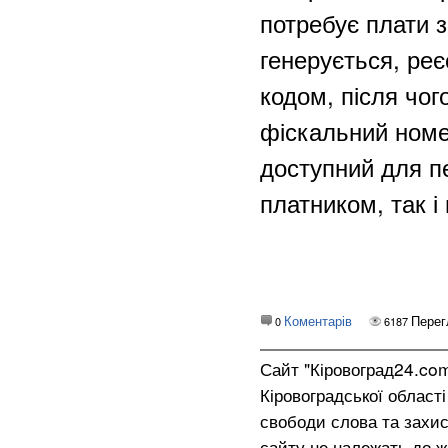
потребує плати 
генерується, ре
кодом, після чог
фіскальний номер
доступний для п
платником, так і
Коментарів
Перег
0
6187
Сайт "Кіровоград24.co
Кіровоградської област
свободи слова та захис
сайту не належать до жо