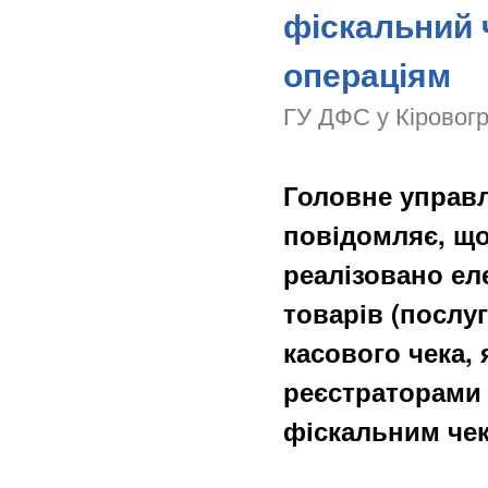
фіскальний 
операціям
ГУ ДФС у Кіровогр
Головне управл
повідомляє, щ
реалізовано ел
товарів (послу
касового чека,
реєстраторами 
фіскальним че