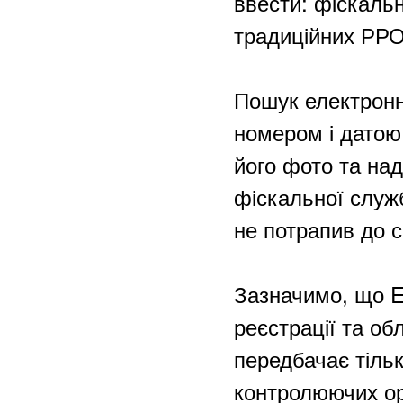
ввести: фіскальн
традиційних РРО
Пошук електронн
номером і датою.
його фото та на
фіскальної служ
не потрапив до с
Зазначимо, що E
реєстрації та об
передбачає тіль
контролюючих орг