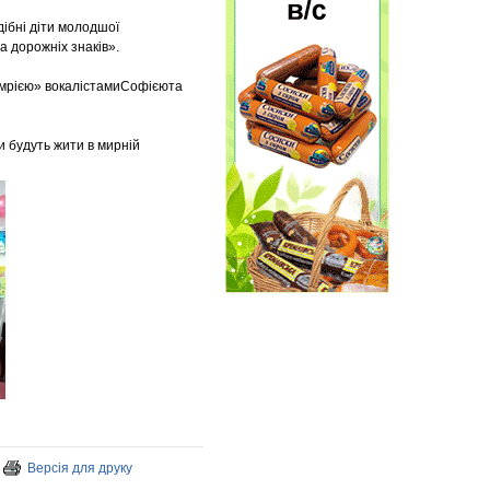
ібні діти молодшої
а дорожніх знаків».
 мрією» вокалістамиСофієюта
и будуть жити в мирній
Версія для друку