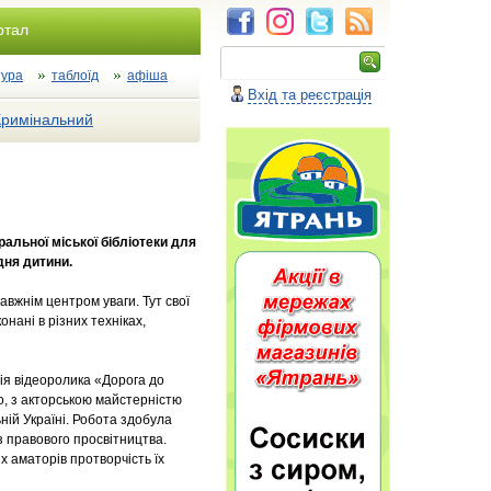
ртал
тура
таблоїд
афіша
Вхід та реєстрація
Кримінальний
альної міської бібліотеки для
дня дитини.
авжнім центром уваги. Тут свої
нані в різних техніках,
я відеоролика «Дорога до
о, з акторською майстерністю
ній Україні. Робота здобула
 з правового просвітництва.
х аматорів протворчість їх