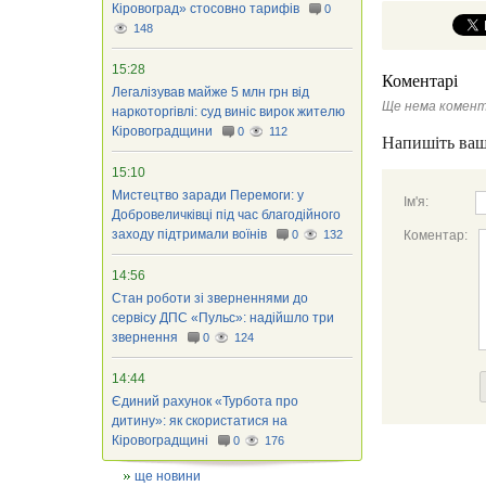
Кіровоград» стосовно тарифів
0
148
15:28
Коментарі
Легалізував майже 5 млн грн від
Ще нема комент
наркоторгівлі: суд виніс вирок жителю
Кіровоградщини
0
112
Напишіть ваш
15:10
Мистецтво заради Перемоги: у
Ім'я:
Добровеличківці під час благодійного
заходу підтримали воїнів
0
132
Коментар:
14:56
Стан роботи зі зверненнями до
сервісу ДПС «Пульс»: надійшло три
звернення
0
124
14:44
Єдиний рахунок «Турбота про
дитину»: як скористатися на
Кіровоградщині
0
176
ще новини