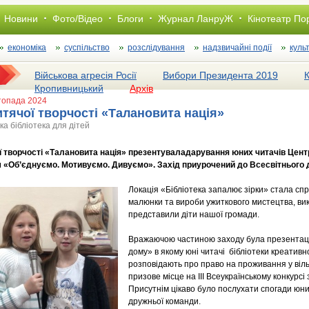
Новини
Фото/Відео
Блоги
Журнал ЛанруЖ
Кінотеатр По
економіка
суспільство
розслiдування
надзвичайні події
куль
Військова агресія Росії
Вибори Президента 2019
Кропивницький
Архів
стопада 2024
тячої творчості «Талановита нація»
а бібліотека для дітей
 творчості «Талановита нація» презентуваладарування юних читачів Центр
м «Об’єднуємо. Мотивуємо. Дивуємо». Захід приурочений до Всесвітнього 
Локація «Бібліотека запалює зірки» стала спр
малюнки та вироби ужиткового мистецтва, вико
представили діти нашої громади.
Вражаючою частиною заходу була презентаці
дому» в якому юні читачі бібліотеки креативн
розповідають про право на проживання у віль
призове місце на ІІІ Всеукраїнському конкурсі
Присутнім цікаво було послухати спогади юни
дружньої команди.