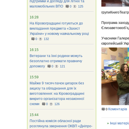
підтримки й догляду для літніх та
маломобільних ВПО
0
125
групиКнигоТеатру
16:28
Програма заходу
На Кіровоградщині готуються до
Єлизаветоюоб’єд
викладання предмета «Захист
України» у новому навчальному році
Учасники Галереї
0
132
європейській У
16:15
Ветерани та їхні родини можуть
безоплатно отримати правничу
допомогу
0
121
15:59
Майже 9 тисяч пачок цигарок без
акцизу та обладнання для їх
виготовлення: на Кіровоградщині
викрито організатора незаконної
схеми
0
126
Коментарів
0
15:44
Постійна комісія обласної ради
Інші матері
розглянула звернення ОКВП «Дніпро-