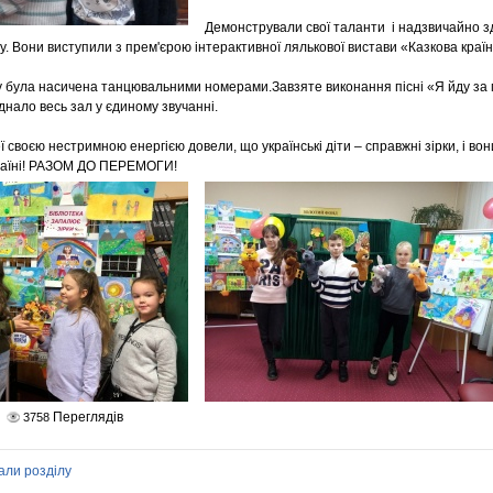
Демонстрували свої таланти і надзвичайно зд
. Вони виступили з прем'єрою інтерактивної лялькової вистави «Казкова країн
 була насичена танцювальними номерами.Завзяте виконання пісні «Я йду за
нало весь зал у єдиному звучанні.
 своєю нестримною енергією довели, що українські діти – справжні зірки, і вон
країні! РАЗОМ ДО ПЕРЕМОГИ!
Переглядів
3758
али розділу