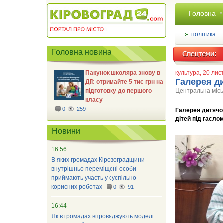
Головна
політика
Головна новина
Пакунок школяра знову в
культура
, 20 ли
Галерея ди
Дії: отримайте 5 тис грн на
підготовку до першого
Центральна міськ
класу
0
259
Галерея дитячої
дітей під гасло
Новини
16:56
В яких громадах Кіровоградщини
внутрішньо переміщені особи
приймають участь у суспільно
корисних роботах
0
91
16:44
Як в громадах впроваджують моделі