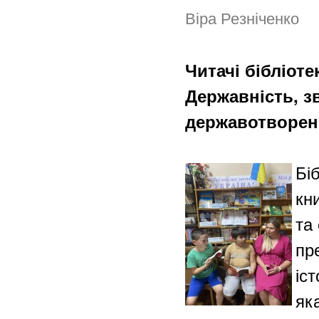
Віра Резніченко
Читачі бібліот
Державність, з
державотворенн
Бі
кн
та
пр
іс
як