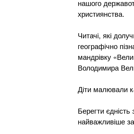
нашого державотв
християнства.
Читачі, які долу
географічно піз
мандрівку «Велик
Володимира Вел
Діти малювали к
Берегти єдність
найважливіше за