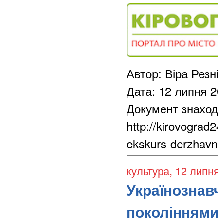
Автор: Віра Резн
Дата: 12 липня 
Документ знаход
http://kirovograd
ekskurs-derzhavni
культура
, 12 липн
Українознав
поколінням